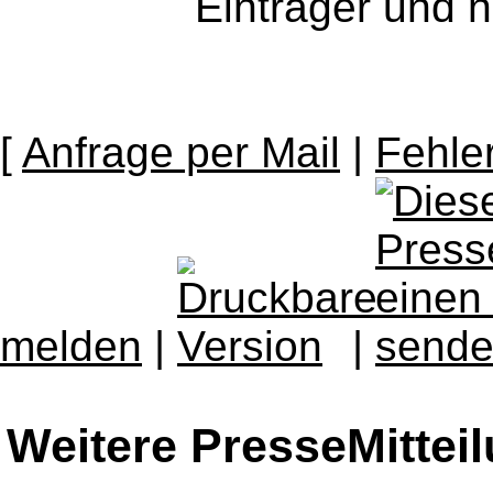
Eintrager und n
[
Anfrage per Mail
|
Fehle
melden
|
|
Weitere PresseMittei