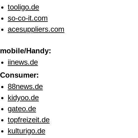
tooligo.de
so-co-it.com
acesuppliers.com
mobile/Handy:
iinews.de
Consumer:
88news.de
kidyoo.de
gateo.de
topfreizeit.de
kulturigo.de