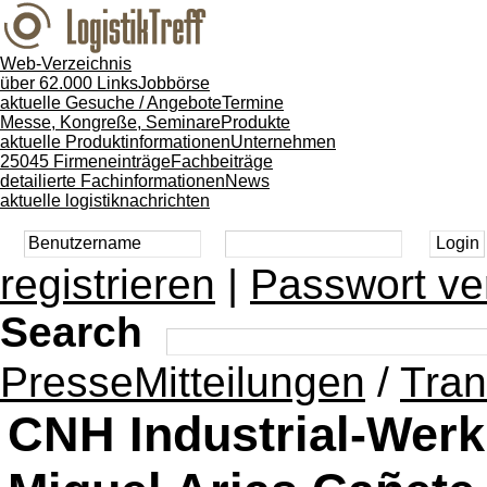
Web-Verzeichnis
über 62.000 Links
Jobbörse
aktuelle Gesuche / Angebote
Termine
Messe, Kongreße, Seminare
Produkte
aktuelle Produktinformationen
Unternehmen
25045 Firmeneinträge
Fachbeiträge
detailierte Fachinformationen
News
aktuelle logistiknachrichten
registrieren
|
Passwort ve
Search
PresseMitteilungen
/
Tran
CNH Industrial-Werk