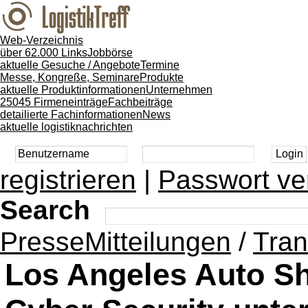
Web-Verzeichnis
über 62.000 Links
Jobbörse
aktuelle Gesuche / Angebote
Termine
Messe, Kongreße, Seminare
Produkte
aktuelle Produktinformationen
Unternehmen
25045 Firmeneinträge
Fachbeiträge
detailierte Fachinformationen
News
aktuelle logistiknachrichten
registrieren
|
Passwort ve
Search
PresseMitteilungen
/
Tran
Los Angeles Auto S