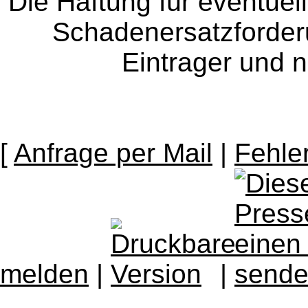
Die Haftung für eventue
Schadenersatzforder
Eintrager und n
[
Anfrage per Mail
|
Fehle
melden
|
|