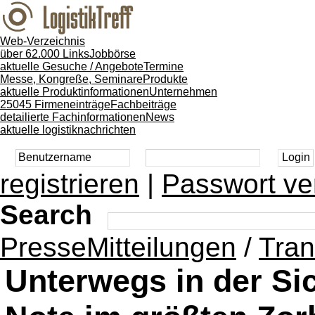
Web-Verzeichnis
über 62.000 Links
Jobbörse
aktuelle Gesuche / Angebote
Termine
Messe, Kongreße, Seminare
Produkte
aktuelle Produktinformationen
Unternehmen
25045 Firmeneinträge
Fachbeiträge
detailierte Fachinformationen
News
aktuelle logistiknachrichten
registrieren
|
Passwort ve
Search
PresseMitteilungen
/
Tran
Unterwegs in der Si