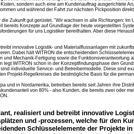
lne Kisten, sondern auch eine am Kundenauftrag ausgerichtete An
tnommen und während der Fahrt zur nächsten Pickposition direkt 
 die Zukunft gut gerüstet. "Wir wachsen in alle Richtungen: Im
ell bereits Konzepte auf Grundlage der heute vorgestellten Sy
sforderungen für uns Logistiker bereithalten. Aber diese Herau
etreibt innovative Logistik- und Materialflussanlagen mit zuku
eren. Dabei hält WITRON die entscheidenden Schlüsselelemente
on und Mechanik-Fertigung sowie die Funktionsverantwortung a
en legt WITRON schon in der Konzeptfindungsphase den Grundst
g sind individuelle Service- und Betreibermodelle. Diese sind
ten Projekt-Regelkreises die bestmögliche Basis für die perm
a und in Nordamerika, betreiben bereits seit Jahren ihre Dist
skundenanteil von 80% - also Kunden, die bereits zwei oder me
RON.
t, realisiert und betreibt innovative Logist
lätzen und -prozessen, welche für den Ku
idenden Schlüsselelemente der Projekte in 