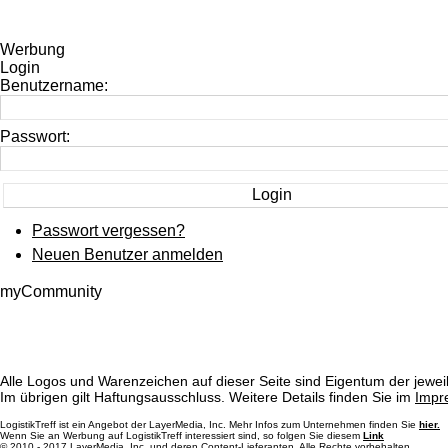
Werbung
Login
Benutzername:
Passwort:
Passwort vergessen?
Neuen Benutzer anmelden
myCommunity
Alle Logos und Warenzeichen auf dieser Seite sind Eigentum der jeweil
Im übrigen gilt Haftungsausschluss. Weitere Details finden Sie im
Impr
LogistikTreff ist ein Angebot der LayerMedia, Inc. Mehr Infos zum Unternehmen finden Sie
hier.
Wenn Sie an Werbung auf LogistikTreff interessiert sind, so folgen Sie diesem
Link
© 2010 - 2017 LayerMedia, Inc. und deren Content-Lieferanten. Alle Rechte vorbehalten.