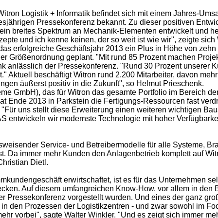
itron Logistik + Informatik befindet sich mit einem Jahres-Um
jährigen Pressekonferenz bekannt. Zu dieser positiven Entwic
in breites Spektrum an Mechanik-Elementen entwickelt und her
te und ich kenne keinen, der so weit ist wie wir", zeigte sich
das erfolgreiche Geschäftsjahr 2013 ein Plus in Höhe von zehn
her Größenordnung geplant. "Mit rund 85 Prozent machen Projek
enk anlässlich der Pressekonferenz. "Rund 30 Prozent unsere
 Aktuell beschäftigt Witron rund 2.200 Mitarbeiter, davon mehr
gen äußerst positiv in die Zukunft", so Helmut Prieschenk.
e GmbH), das für Witron das gesamte Portfolio im Bereich der
S hat Ende 2013 in Parkstein die Fertigungs-Ressourcen fast ver
"Für uns stellt diese Erweiterung einen weiteren wichtigen B
FAS entwickeln wir modernste Technologie mit hoher Verfügbarkei
ftsweisender Service- und Betreibermodelle für alle Systeme,
st. Da immer mehr Kunden den Anlagenbetrieb komplett auf Wit
ristian Dietl.
undengeschäft erwirtschaftet, ist es für das Unternehmen selb
decken. Auf diesem umfangreichen Know-How, vor allem in den B
r Pressekonferenz vorgestellt wurden. Und eines der ganz groß
in den Prozessen der Logistikzentren - und zwar sowohl im Fo
vorbei", sagte Walter Winkler. "Und es zeigt sich immer mehr, 