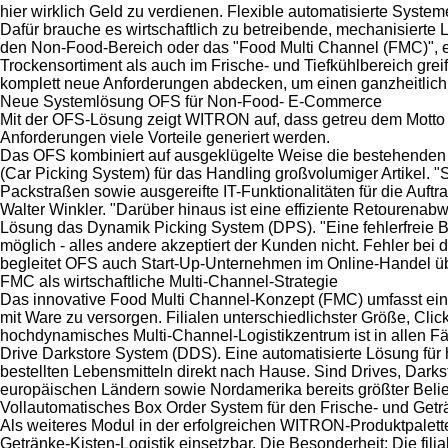
hier wirklich Geld zu verdienen. Flexible automatisierte Syste
Dafür brauche es wirtschaftlich zu betreibende, mechanisiert
den Non-Food-Bereich oder das "Food Multi Channel (FMC)", ei
Trockensortiment als auch im Frische- und Tiefkühlbereich g
komplett neue Anforderungen abdecken, um einen ganzheitlich
Neue Systemlösung OFS für Non-Food- E-Commerce
Mit der OFS-Lösung zeigt WITRON auf, dass getreu dem Motto "
Anforderungen viele Vorteile generiert werden.
Das OFS kombiniert auf ausgeklügelte Weise die bestehenden a
(Car Picking System) für das Handling großvolumiger Artikel. 
Packstraßen sowie ausgereifte IT-Funktionalitäten für die Auf
Walter Winkler. "Darüber hinaus ist eine effiziente Retourena
Lösung das Dynamik Picking System (DPS). "Eine fehlerfreie 
möglich - alles andere akzeptiert der Kunden nicht. Fehler be
begleitet OFS auch Start-Up-Unternehmen im Online-Handel übe
FMC als wirtschaftliche Multi-Channel-Strategie
Das innovative Food Multi Channel-Konzept (FMC) umfasst eine V
mit Ware zu versorgen. Filialen unterschiedlichster Größe, Click
hochdynamisches Multi-Channel-Logistikzentrum ist in allen Fäll
Drive Darkstore System (DDS). Eine automatisierte Lösung für h
bestellten Lebensmitteln direkt nach Hause. Sind Drives, Dar
europäischen Ländern sowie Nordamerika bereits größter Belie
Vollautomatisches Box Order System für den Frische- und Get
Als weiteres Modul in der erfolgreichen WITRON-Produktpalett
Getränke-Kisten-Logistik einsetzbar. Die Besonderheit: Die fi