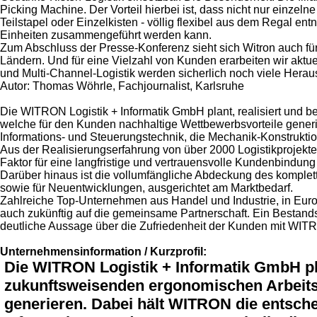
Picking Machine. Der Vorteil hierbei ist, dass nicht nur einze
Teilstapel oder Einzelkisten - völlig flexibel aus dem Regal en
Einheiten zusammengeführt werden kann.
Zum Abschluss der Presse-Konferenz sieht sich Witron auch für
Ländern. Und für eine Vielzahl von Kunden erarbeiten wir aktu
und Multi-Channel-Logistik werden sicherlich noch viele Herau
Autor: Thomas Wöhrle, Fachjournalist, Karlsruhe
Die WITRON Logistik + Informatik GmbH plant, realisiert und b
welche für den Kunden nachhaltige Wettbewerbsvorteile generi
Informations- und Steuerungstechnik, die Mechanik-Konstrukti
Aus der Realisierungserfahrung von über 2000 Logistikprojekt
Faktor für eine langfristige und vertrauensvolle Kundenbindun
Darüber hinaus ist die vollumfängliche Abdeckung des komplet
sowie für Neuentwicklungen, ausgerichtet am Marktbedarf.
Zahlreiche Top-Unternehmen aus Handel und Industrie, in Europ
auch zukünftig auf die gemeinsame Partnerschaft. Ein Bestand
deutliche Aussage über die Zufriedenheit der Kunden mit WIT
Unternehmensinformation / Kurzprofil:
Die WITRON Logistik + Informatik GmbH plan
zukunftsweisenden ergonomischen Arbeitsp
generieren. Dabei hält WITRON die entsche