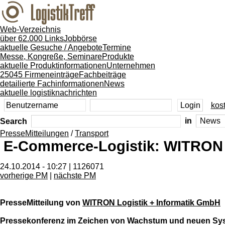
Web-Verzeichnis
über 62.000 Links
Jobbörse
aktuelle Gesuche / Angebote
Termine
Messe, Kongreße, Seminare
Produkte
aktuelle Produktinformationen
Unternehmen
25045 Firmeneinträge
Fachbeiträge
detailierte Fachinformationen
News
aktuelle logistiknachrichten
kost
Search
in
PresseMitteilungen
/
Transport
E-Commerce-Logistik: WITRON o
24.10.2014 - 10:27 | 1126071
vorherige PM
|
nächste PM
PresseMitteilung von
WITRON Logistik + Informatik GmbH
Pressekonferenz im Zeichen von Wachstum und neuen S