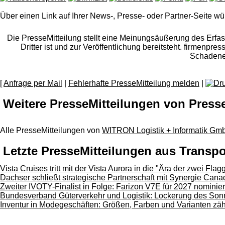
Über einen Link auf Ihrer News-, Presse- oder Partner-Seite wü
Die PresseMitteilung stellt eine Meinungsäußerung des Erfasse
Dritter ist und zur Veröffentlichung bereitsteht. firmenpr
Schadener
[
Anfrage per Mail
|
Fehlerhafte PresseMitteilung melden
|
Weitere PresseMitteilungen von Pres
Alle PresseMitteilungen von
WITRON Logistik + Informatik G
Letzte PresseMitteilungen aus Transpo
Vista Cruises tritt mit der Vista Aurora in die "Ära der zwei Flagg
Dachser schließt strategische Partnerschaft mit Synergie Cana
Zweiter IVOTY-Finalist in Folge: Farizon V7E für 2027 nominier
Bundesverband Güterverkehr und Logistik: Lockerung des Sonn-
Inventur in Modegeschäften: Größen, Farben und Varianten zä