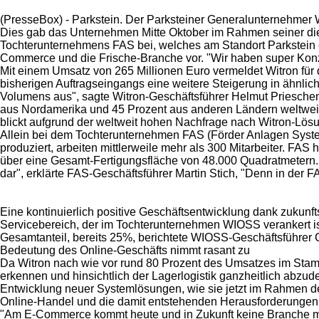
(PresseBox) - Parkstein. Der Parksteiner Generalunternehmer W
Dies gab das Unternehmen Mitte Oktober im Rahmen seiner dies
Tochterunternehmens FAS bei, welches am Standort Parkstein e
Commerce und die Frische-Branche vor. "Wir haben super Konzep
Mit einem Umsatz von 265 Millionen Euro vermeldet Witron für 
bisherigen Auftragseingangs eine weitere Steigerung in ähnlic
Volumens aus", sagte Witron-Geschäftsführer Helmut Priesch
aus Nordamerika und 45 Prozent aus anderen Ländern weltweit."
blickt aufgrund der weltweit hohen Nachfrage nach Witron-Lösun
Allein bei dem Tochterunternehmen FAS (Förder Anlagen System
produziert, arbeiten mittlerweile mehr als 300 Mitarbeiter. FA
über eine Gesamt-Fertigungsfläche von 48.000 Quadratmetern. 
dar", erklärte FAS-Geschäftsführer Martin Stich, "Denn in der 
Eine kontinuierlich positive Geschäftsentwicklung dank zukun
Servicebereich, der im Tochterunternehmen WIOSS verankert i
Gesamtanteil, bereits 25%, berichtete WIOSS-Geschäftsführer Ch
Bedeutung des Online-Geschäfts nimmt rasant zu
Da Witron nach wie vor rund 80 Prozent des Umsatzes im Stammk
erkennen und hinsichtlich der Lagerlogistik ganzheitlich abzu
Entwicklung neuer Systemlösungen, wie sie jetzt im Rahmen de
Online-Handel und die damit entstehenden Herausforderungen 
"Am E-Commerce kommt heute und in Zukunft keine Branche mehr 