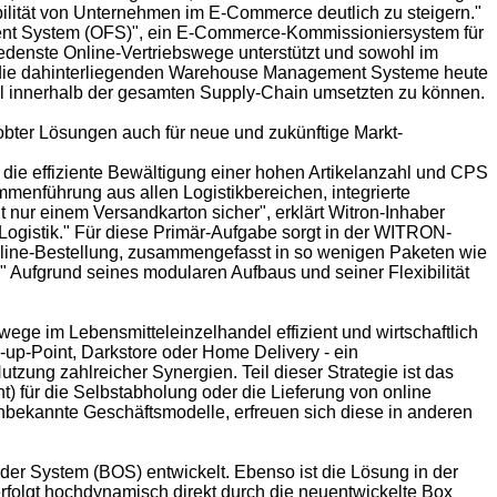
abilität von Unternehmen im E-Commerce deutlich zu steigern."
llment System (OFS)", ein E-Commerce-Kommissioniersystem für
edenste Online-Vertriebswege unterstützt und sowohl im
r die dahinterliegenden Warehouse Management Systeme heute
al innerhalb der gesamten Supply-Chain umsetzten zu können.
obter Lösungen auch für neue und zukünftige Markt-
die effiziente Bewältigung einer hohen Artikelanzahl und CPS
mmenführung aus allen Logistikbereichen, integrierte
 nur einem Versandkarton sicher", erklärt Witron-Inhaber
-Logistik." Für diese Primär-Aufgabe sorgt in der WITRON-
nline-Bestellung, zusammengefasst in so wenigen Paketen wie
" Aufgrund seines modularen Aufbaus und seiner Flexibilität
ege im Lebensmitteleinzelhandel effizient und wirtschaftlich
ck-up-Point, Darkstore oder Home Delivery - ein
tzung zahlreicher Synergien. Teil dieser Strategie ist das
) für die Selbstabholung oder die Lieferung von online
unbekannte Geschäftsmodelle, erfreuen sich diese in anderen
er System (BOS) entwickelt. Ebenso ist die Lösung in der
erfolgt hochdynamisch direkt durch die neuentwickelte Box