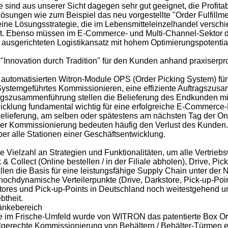
me sind aus unserer Sicht dagegen sehr gut geeignet, die Profit
e Lösungen wie zum Beispiel das neu vorgestellte "Order Fulfi
ne Lösungsstrategie, die im Lebensmitteleinzelhandel verschi
reift. Ebenso müssen im E-Commerce- und Multi-Channel-Sekto
 ausgerichteten Logistikansatz mit hohem Optimierungspotenti
Innovation durch Tradition" für den Kunden anhand praxiserpr
utomatisierten Witron-Module OPS (Order Picking System) für 
"Systemgeführtes Kommissionieren, eine effiziente Auftragszusa
tragszusammenführung stellen die Belieferung des Endkunden mit
bwicklung fundamental wichtig für eine erfolgreiche E-Commerce
Belieferung, am selben oder spätestens am nächsten Tag der O
i der Kommissionierung bedeuten häufig den Verlust des Kunden.
r alle Stationen einer Geschäftsentwicklung.
ielzahl an Strategien und Funktionalitäten, um alle Vertriebsw
 & Collect (Online bestellen / in der Filiale abholen), Drive, Pi
en die Basis für eine leistungsfähige Supply Chain unter der Nu
ochdynamische Verteilerpunkte (Drive, Darkstore, Pick-up-Point
kstores und Pick-up-Points in Deutschland noch weitestgehend 
btheit.
ränkebereich
e im Frische-Umfeld wurde von WITRON das patentierte Box Ord
lialgerechte Kommissionierung von Behältern / Behälter-Türmen 