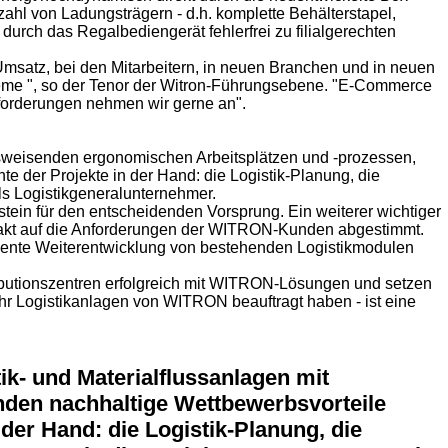
zahl von Ladungsträgern - d.h. komplette Behälterstapel,
durch das Regalbediengerät fehlerfrei zu filialgerechten
 Umsatz, bei den Mitarbeitern, in neuen Branchen und in neuen
steme ", so der Tenor der Witron-Führungsebene. "E-Commerce
sforderungen nehmen wir gerne an".
nftsweisenden ergonomischen Arbeitsplätzen und -prozessen,
 der Projekte in der Hand: die Logistik-Planung, die
ls Logistikgeneralunternehmer.
ein für den entscheidenden Vorsprung. Ein weiterer wichtiger
 exakt auf die Anforderungen der WITRON-Kunden abgestimmt.
anente Weiterentwicklung von bestehenden Logistikmodulen
ributionszentren erfolgreich mit WITRON-Lösungen und setzen
hr Logistikanlagen von WITRON beauftragt haben - ist eine
ik- und Materialflussanlagen mit
nden nachhaltige Wettbewerbsvorteile
der Hand: die Logistik-Planung, die