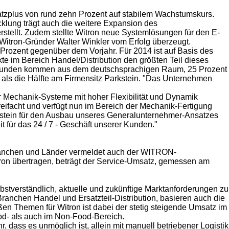
satzplus von rund zehn Prozent auf stabilem Wachstumskurs.
klung trägt auch die weitere Expansion des
stellt. Zudem stellte Witron neue Systemlösungen für den E-
 Witron-Gründer Walter Winkler vom Erfolg überzeugt.
 Prozent gegenüber dem Vorjahr. Für 2014 ist auf Basis des
te im Bereich Handel/Distribution den größten Teil dieses
r Kunden kommen aus dem deutschsprachigen Raum, 25 Prozent
 als die Hälfte am Firmensitz Parkstein. "Das Unternehmen
 Mechanik-Systeme mit hoher Flexibilität und Dynamik
dreifacht und verfügt nun im Bereich der Mechanik-Fertigung
austein für den Ausbau unseres Generalunternehmer-Ansatzes
t für das 24 / 7 - Geschäft unserer Kunden."
 Branchen und Länder vermeldet auch der WITRON-
ron übertragen, beträgt der Service-Umsatz, gemessen am
stverständlich, aktuelle und zukünftige Marktanforderungen zu
ranchen Handel und Ersatzteil-Distribution, basieren auch die
en Themen für Witron ist dabei der stetig steigende Umsatz im
od- als auch im Non-Food-Bereich.
dass es unmöglich ist, allein mit manuell betriebener Logistik