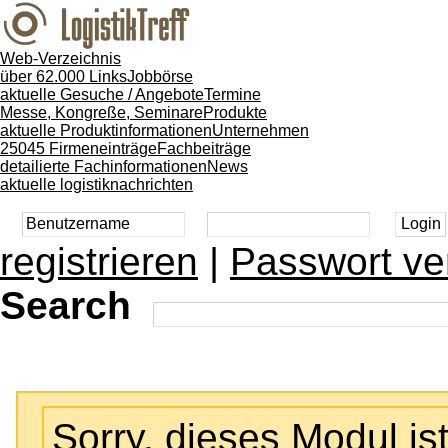
Web-Verzeichnis
über 62.000 Links
Jobbörse
aktuelle Gesuche / Angebote
Termine
Messe, Kongreße, Seminare
Produkte
aktuelle Produktinformationen
Unternehmen
25045 Firmeneinträge
Fachbeiträge
detailierte Fachinformationen
News
aktuelle logistiknachrichten
registrieren
|
Passwort ve
Search
Sorry, dieses Modul ist