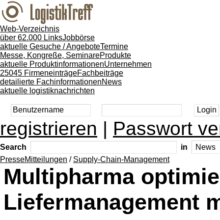
Web-Verzeichnis
über 62.000 Links
Jobbörse
aktuelle Gesuche / Angebote
Termine
Messe, Kongreße, Seminare
Produkte
aktuelle Produktinformationen
Unternehmen
25045 Firmeneinträge
Fachbeiträge
detailierte Fachinformationen
News
aktuelle logistiknachrichten
registrieren
|
Passwort ve
Search
in
PresseMitteilungen
/
Supply-Chain-Management
Multipharma optimie
Liefermanagement m