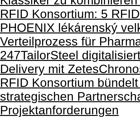
Klassiker zu kombinieren
RFID Konsortium: 5 RFID
PHOENIX lékárenský velko
Verteilprozess für Pharm
247TailorSteel digitalisie
Delivery mit ZetesChrono
RFID Konsortium bündelt
strategischen Partnerschaf
Projektanforderungen