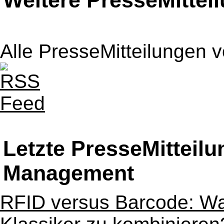
Weitere PresseMittei
Alle PresseMitteilungen 
Letzte PresseMitteil
Management
RFID versus Barcode: Was