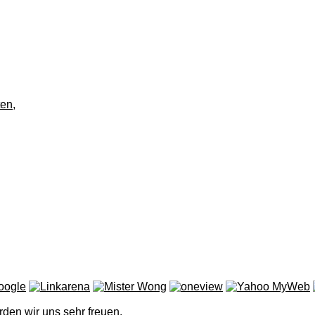
ten
,
rden wir uns sehr freuen.