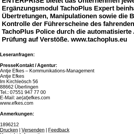
ENTERPRISE bietet das Unternehmen jewei
Ergänzungsmodul TachoPlus Expert beinhalt
Übertretungen, Manipulationen sowie die
Kontrolle der Führerscheine des fahrenden 
TachoPlus Police durch die automatisierte
Prüfung auf Verstöße. www.tachoplus.eu
Leseranfragen:
PresseKontakt / Agentur:
Antje Efkes – Kommunikations-Management
Antje Efkes
Im Kirchleösch 56
88662 Überlingen
Tel.: 07551 947 77 00
E-Mail: ae(at)efkes.com
www.efkes.com
Anmerkungen:
1896212
Drucken
|
Versenden
|
Feedback