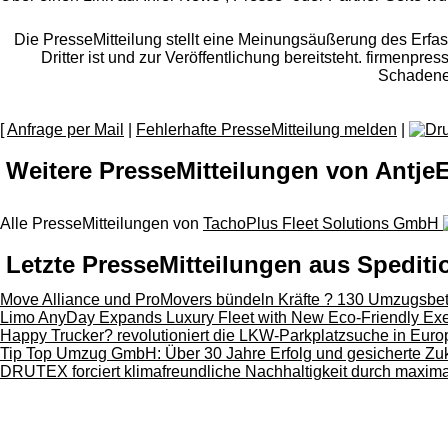
Die PresseMitteilung stellt eine Meinungsäußerung des Erfasse
Dritter ist und zur Veröffentlichung bereitsteht. firmenpr
Schadener
[
Anfrage per Mail
|
Fehlerhafte PresseMitteilung melden
|
Weitere PresseMitteilungen von Antje
Alle PresseMitteilungen von
TachoPlus Fleet Solutions GmbH
Letzte PresseMitteilungen aus Spediti
Move Alliance und ProMovers bündeln Kräfte ? 130 Umzugsbet
Limo AnyDay Expands Luxury Fleet with New Eco-Friendly Exe
Happy Trucker? revolutioniert die LKW-Parkplatzsuche in Euro
Tip Top Umzug GmbH: Über 30 Jahre Erfolg und gesicherte Zuk
DRUTEX forciert klimafreundliche Nachhaltigkeit durch maxima