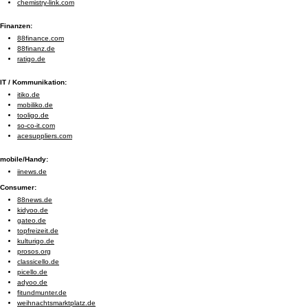
chemistry-link.com
Finanzen:
88finance.com
88finanz.de
ratigo.de
IT / Kommunikation:
itiko.de
mobiliko.de
tooligo.de
so-co-it.com
acesuppliers.com
mobile/Handy:
iinews.de
Consumer:
88news.de
kidyoo.de
gateo.de
topfreizeit.de
kulturigo.de
prosos.org
classicello.de
picello.de
adyoo.de
fitundmunter.de
weihnachtsmarktplatz.de