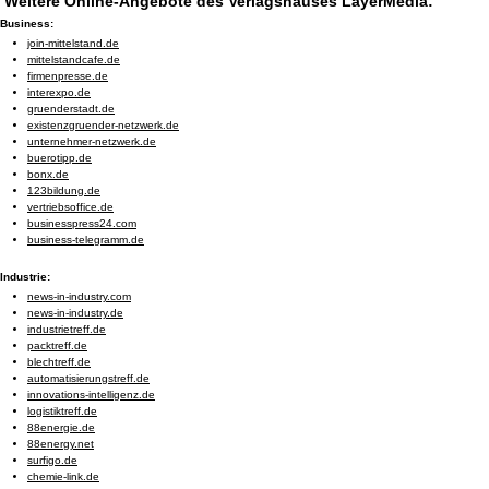
Weitere Online-Angebote des Verlagshauses LayerMedia:
Business:
join-mittelstand.de
mittelstandcafe.de
firmenpresse.de
interexpo.de
gruenderstadt.de
existenzgruender-netzwerk.de
unternehmer-netzwerk.de
buerotipp.de
bonx.de
123bildung.de
vertriebsoffice.de
businesspress24.com
business-telegramm.de
Industrie:
news-in-industry.com
news-in-industry.de
industrietreff.de
packtreff.de
blechtreff.de
automatisierungstreff.de
innovations-intelligenz.de
logistiktreff.de
88energie.de
88energy.net
surfigo.de
chemie-link.de