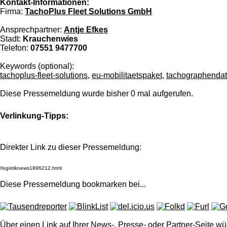
Kontakt-Informationen:
Firma:
TachoPlus Fleet Solutions GmbH
Ansprechpartner:
Antje Efkes
Stadt:
Krauchenwies
Telefon:
07551 9477700
Keywords (optional):
tachoplus-fleet-solutions
,
eu-mobilitaetspaket
,
tachographenda
Diese Pressemeldung wurde bisher 0 mal aufgerufen.
Verlinkung-Tipps:
Direkter Link zu dieser Pressemeldung:
Diese Pressemeldung bookmarken bei
...
Über einen Link auf Ihrer News-, Presse- oder Partner-Seite wü