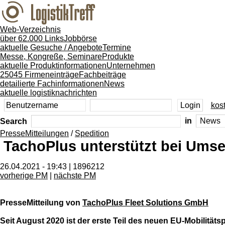
Web-Verzeichnis
über 62.000 Links
Jobbörse
aktuelle Gesuche / Angebote
Termine
Messe, Kongreße, Seminare
Produkte
aktuelle Produktinformationen
Unternehmen
25045 Firmeneinträge
Fachbeiträge
detailierte Fachinformationen
News
aktuelle logistiknachrichten
kost
Search
in
PresseMitteilungen
/
Spedition
TachoPlus unterstützt bei Umse
26.04.2021 - 19:43 | 1896212
vorherige PM
|
nächste PM
PresseMitteilung von
TachoPlus Fleet Solutions GmbH
Seit August 2020 ist der erste Teil des neuen EU-Mobilität