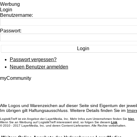
Werbung
Login
Benutzername:
Passwort:
Passwort vergessen?
Neuen Benutzer anmelden
myCommunity
Alle Logos und Warenzeichen auf dieser Seite sind Eigentum der jeweil
Im übrigen gilt Haftungsausschluss. Weitere Details finden Sie im
Impr
LogistikTreff ist ein Angebot der LayerMedia, Inc. Mehr Infos zum Unternehmen finden Sie
hier.
Wenn Sie an Werbung auf LogistikTreff interessiert sind, so folgen Sie diesem
Link
© 2010 - 2017 LayerMedia, Inc. und deren Content-Lieferanten. Alle Rechte vorbehalten.