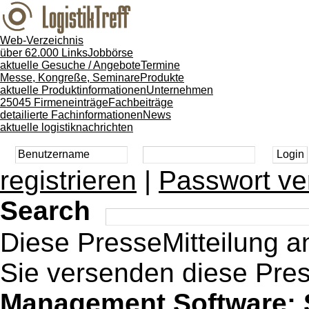
Web-Verzeichnis
über 62.000 Links
Jobbörse
aktuelle Gesuche / Angebote
Termine
Messe, Kongreße, Seminare
Produkte
aktuelle Produktinformationen
Unternehmen
25045 Firmeneinträge
Fachbeiträge
detailierte Fachinformationen
News
aktuelle logistiknachrichten
registrieren
|
Passwort ve
Search
Diese PresseMitteilung 
Sie versenden diese Pres
Management Software: So