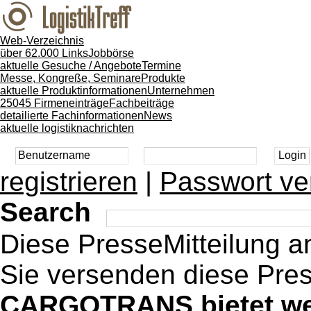
Web-Verzeichnis
über 62.000 Links
Jobbörse
aktuelle Gesuche / Angebote
Termine
Messe, Kongreße, Seminare
Produkte
aktuelle Produktinformationen
Unternehmen
25045 Firmeneinträge
Fachbeiträge
detailierte Fachinformationen
News
aktuelle logistiknachrichten
registrieren
|
Passwort ve
Search
Diese PresseMitteilung 
Sie versenden diese Pres
CARGOTRANS bietet wer