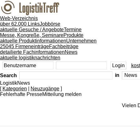
Web-Verzeichnis
über 62.000 Links
Jobbörse
aktuelle Gesuche / Angebote
Termine
Messe, Kongreße, Seminare
Produkte
aktuelle Produktinformationen
Unternehmen
25045 Firmeneinträge
Fachbeiträge
detailierte Fachinformationen
News
aktuelle logistiknachrichten
kost
Search
in
LogistikNews
[
Kategorien
|
Neuzugänge
]
Fehlerhafte PresseMitteilung melden
Vielen D