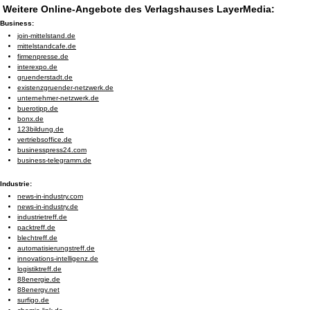
Weitere Online-Angebote des Verlagshauses LayerMedia:
Business:
join-mittelstand.de
mittelstandcafe.de
firmenpresse.de
interexpo.de
gruenderstadt.de
existenzgruender-netzwerk.de
unternehmer-netzwerk.de
buerotipp.de
bonx.de
123bildung.de
vertriebsoffice.de
businesspress24.com
business-telegramm.de
Industrie:
news-in-industry.com
news-in-industry.de
industrietreff.de
packtreff.de
blechtreff.de
automatisierungstreff.de
innovations-intelligenz.de
logistiktreff.de
88energie.de
88energy.net
surfigo.de