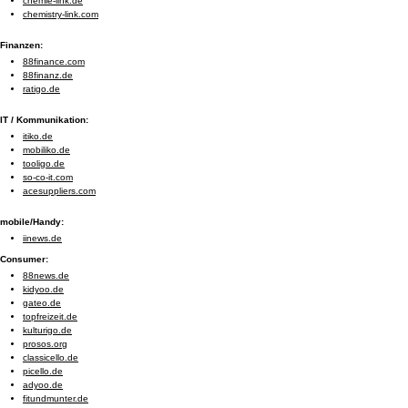
chemie-link.de
chemistry-link.com
Finanzen:
88finance.com
88finanz.de
ratigo.de
IT / Kommunikation:
itiko.de
mobiliko.de
tooligo.de
so-co-it.com
acesuppliers.com
mobile/Handy:
iinews.de
Consumer:
88news.de
kidyoo.de
gateo.de
topfreizeit.de
kulturigo.de
prosos.org
classicello.de
picello.de
adyoo.de
fitundmunter.de