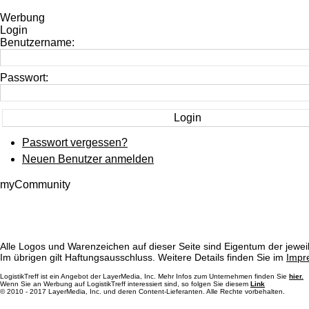
Werbung
Login
Benutzername:
Passwort:
Passwort vergessen?
Neuen Benutzer anmelden
myCommunity
Alle Logos und Warenzeichen auf dieser Seite sind Eigentum der jeweil
Im übrigen gilt Haftungsausschluss. Weitere Details finden Sie im
Impr
LogistikTreff ist ein Angebot der LayerMedia, Inc. Mehr Infos zum Unternehmen finden Sie
hier.
Wenn Sie an Werbung auf LogistikTreff interessiert sind, so folgen Sie diesem
Link
© 2010 - 2017 LayerMedia, Inc. und deren Content-Lieferanten. Alle Rechte vorbehalten.