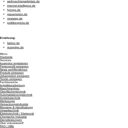
weihnachtsmarktplatz.de
internet-intelligenz.de
fynngo.de
maxemotion.de
newstag.de
politikexpress.de
Ernährung:
fabino.de
rezeptigo.de
Menu
Startseite
Services
kostenlos registrieren
Firmenprofil eintragen
News veröffentlichen
Produkt eintragen
Jobangebot eintragen
Termin eintragen
Fachbereiche
logistikbearbeitung
Maschinenbau
Oberflächentechnik
Automatisierungstechnik
Antriebstechnik
Werkzeuge
Verpackungsindustrie
Montage & Handhabung
Umwelttechnik
Elektrotechnik / Elektronik
Chemische Industrie
Dienstleistungen
Über industrietreff
FAQ / Hilfe